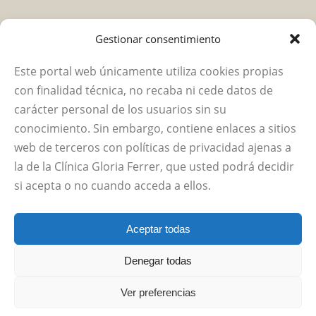
Fisioterapia suelo pélvico
Gestionar consentimiento
Este portal web únicamente utiliza cookies propias
Empresa
con finalidad técnica, no recaba ni cede datos de
carácter personal de los usuarios sin su
Política de privacidad
conocimiento. Sin embargo, contiene enlaces a sitios
web de terceros con políticas de privacidad ajenas a
Aviso legal
la de la Clínica Gloria Ferrer, que usted podrá decidir
si acepta o no cuando acceda a ellos.
Política de cookies (UE)
Aceptar todas
Contacto
Denegar todas
Ver preferencias