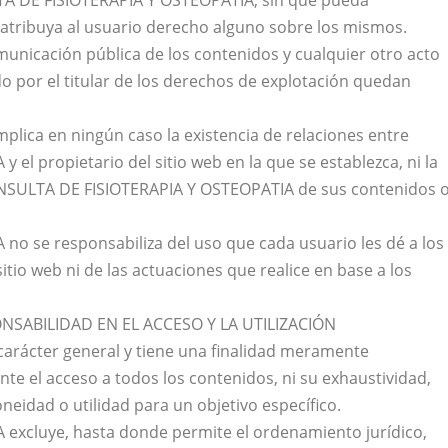
TA DE FISIOTERAPIA Y OSTEOPATIA, sin que pueda
atribuya al usuario derecho alguno sobre los mismos.
omunicación pública de los contenidos y cualquier otro acto
 por el titular de los derechos de explotación quedan
mplica en ningún caso la existencia de relaciones entre
l propietario del sitio web en la que se establezca, ni la
ONSULTA DE FISIOTERAPIA Y OSTEOPATIA de sus contenidos 
o se responsabiliza del uso que cada usuario les dé a los
itio web ni de las actuaciones que realice en base a los
NSABILIDAD EN EL ACCESO Y LA UTILIZACIÓN
 carácter general y tiene una finalidad meramente
nte el acceso a todos los contenidos, ni su exhaustividad,
oneidad o utilidad para un objetivo específico.
xcluye, hasta donde permite el ordenamiento jurídico,