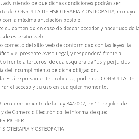
l, advirtiendo de que dichas condiciones podrán ser
 parte de CONSULTA DE FISIOTERAPIA Y OSTEOPATIA, en cuyo
o con la máxima antelación posible.
e su contenido en caso de desear acceder y hacer uso de l
esde este sitio web.
o correcto del sitio web de conformidad con las leyes, la
áfico y el presente Aviso Legal, y responderá frente a
 frente a terceros, de cualesquiera daños y perjuicios
 del incumplimiento de dicha obligación.
rizada está expresamente prohibida, pudiendo CONSULTA DE
irar el acceso y su uso en cualquier momento.
n cumplimiento de la Ley 34/2002, de 11 de julio, de
 y de Comercio Electrónico, le informa de que:
RER PICHER
FISIOTERAPIA Y OSTEOPATIA