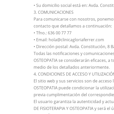
• Su domicilio social está en: Avda. Consti
3. COMUNICACIONES
Para comunicarse con nosotros, ponemos 
contacto que detallamos a continuación:
• Tfno.: 636 00 77 77
• Email: hola@clinicagloriaferrer.com
• Dirección postal: Avda. Constitución, 8 
Todas las notificaciones y comunicacione
OSTEOPATIA se considerarán eficaces, a to
medio de los detallados anteriormente.
4. CONDICIONES DE ACCESO Y UTILIZACIÓ
El sitio web y sus servicios son de acces
OSTEOPATIA puede condicionar la utilizaci
previa cumplimentación del correspondie
El usuario garantiza la autenticidad y a
DE FISIOTERAPIA Y OSTEOPATIA y será el ú