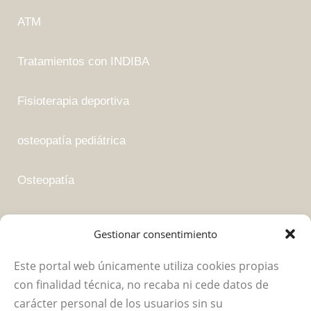
ATM
Tratamientos con INDIBA
Fisioterapia deportiva
osteopatía pediátrica
Osteopatía
Fisioterapia suelo pélvico
Gestionar consentimiento
Este portal web únicamente utiliza cookies propias
Empresa
con finalidad técnica, no recaba ni cede datos de
carácter personal de los usuarios sin su
Política de privacidad